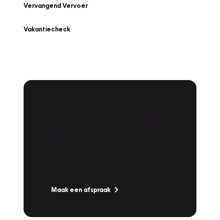
Vervangend Vervoer
Vakantiecheck
Plan een
Werkplaatsafspraak
Is uw auto toe aan Onderhoud,
Bandenwissel of een Vakantiecheck? Plan
online een afspraak!
Maak een afspraak