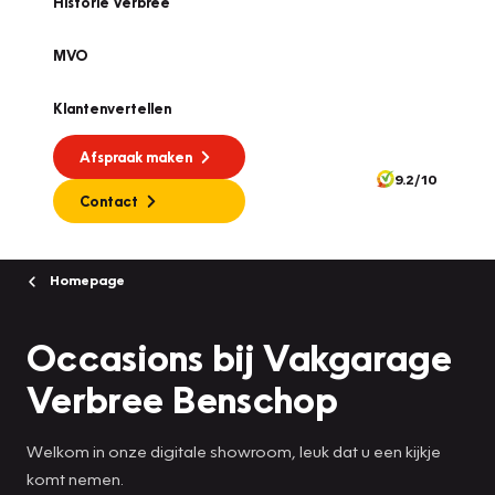
Historie Verbree
MVO
Klantenvertellen
Afspraak maken
9.2/10
Contact
Homepage
Occasions bij Vakgarage
Verbree Benschop
Welkom in onze digitale showroom, leuk dat u een kijkje
komt nemen.