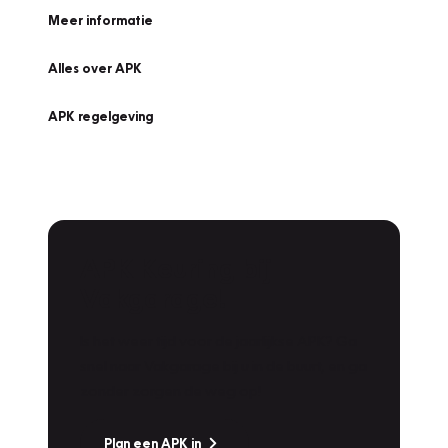
Meer informatie
Alles over APK
APK regelgeving
APK Keuring bij
Vakgarage!
Is het weer tijd voor de jaarlijkse APK? Ga
snel naar Vakgarage bij u in de buurt, en ga
zonder zorgen de weg op!
Plan een APK in