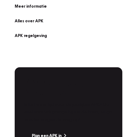
Meer informatie
Alles over APK
APK regelgeving
APK Keuring bij
Vakgarage!
Is het weer tijd voor de jaarlijkse APK? Ga
snel naar Vakgarage bij u in de buurt, en ga
zonder zorgen de weg op!
Plan een APK in