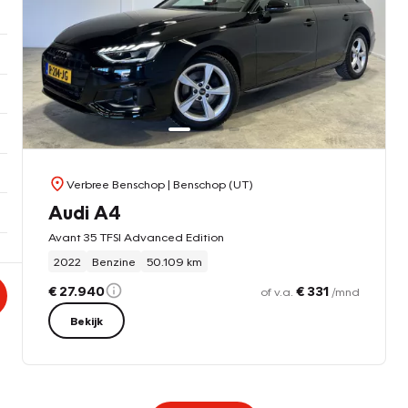
Verbree Benschop
| Benschop (UT)
Audi A4
Avant 35 TFSI Advanced Edition
2022
Benzine
50.109 km
€ 27.940
€ 331
of v.a.
/mnd
Bekijk