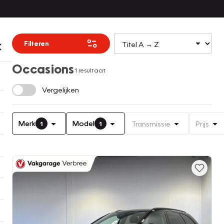
Filteren
Occasions
1 resultaat
Vergelijken
Merk
Model
Transmissie
Prijs
1
1