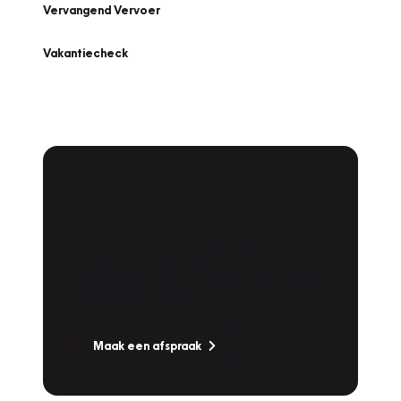
Vervangend Vervoer
Vakantiecheck
Plan een
Werkplaatsafspraak
Is uw auto toe aan Onderhoud,
Bandenwissel of een Vakantiecheck? Plan
online een afspraak!
Maak een afspraak