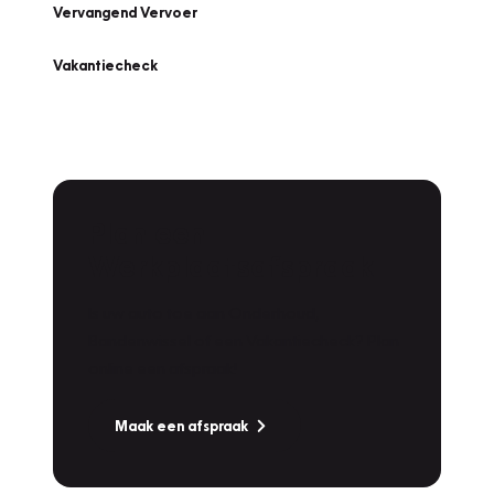
Vervangend Vervoer
Vakantiecheck
Plan een
Werkplaatsafspraak
Is uw auto toe aan Onderhoud,
Bandenwissel of een Vakantiecheck? Plan
online een afspraak!
Maak een afspraak