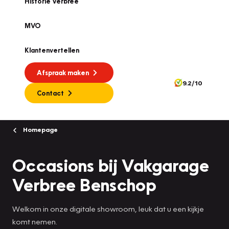
Historie Verbree
MVO
Klantenvertellen
Afspraak maken
9.2/10
Contact
Homepage
Occasions bij Vakgarage
Verbree Benschop
Welkom in onze digitale showroom, leuk dat u een kijkje
komt nemen.