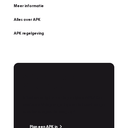
Meer informatie
Alles over APK
APK regelgeving
APK Keuring bij
Vakgarage!
Is het weer tijd voor de jaarlijkse APK? Ga
snel naar Vakgarage bij u in de buurt, en ga
zonder zorgen de weg op!
Plan een APK in