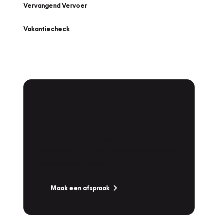
Vervangend Vervoer
Vakantiecheck
Plan een
Werkplaatsafspraak
Is uw auto toe aan Onderhoud,
Bandenwissel of een Vakantiecheck? Plan
online een afspraak!
Maak een afspraak