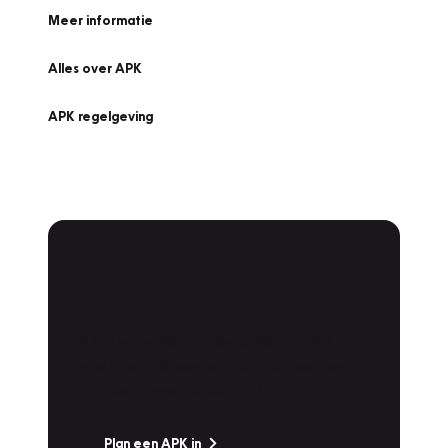
Meer informatie
Alles over APK
APK regelgeving
APK Keuring bij
Vakgarage!
Is het weer tijd voor de jaarlijkse APK? Ga
snel naar Vakgarage bij u in de buurt, en ga
zonder zorgen de weg op!
Plan een APK in