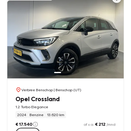
Verbree Benschop
| Benschop (UT)
Opel Crossland
1.2 Turbo Elegance
2024
Benzine
13.620 km
€ 17.540
€ 212
of v.a.
/mnd