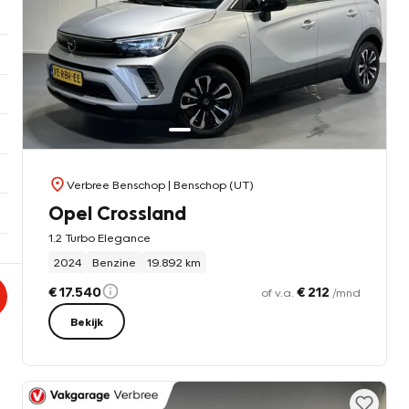
Verbree Benschop
| Benschop (UT)
Opel Crossland
1.2 Turbo Elegance
2024
Benzine
19.892 km
€ 17.540
€ 212
of v.a.
/mnd
Bekijk