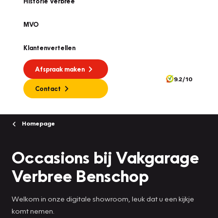
Historie Verbree
MVO
Klantenvertellen
Afspraak maken
9.2/10
Contact
Homepage
Occasions bij Vakgarage
Verbree Benschop
Welkom in onze digitale showroom, leuk dat u een kijkje
komt nemen.