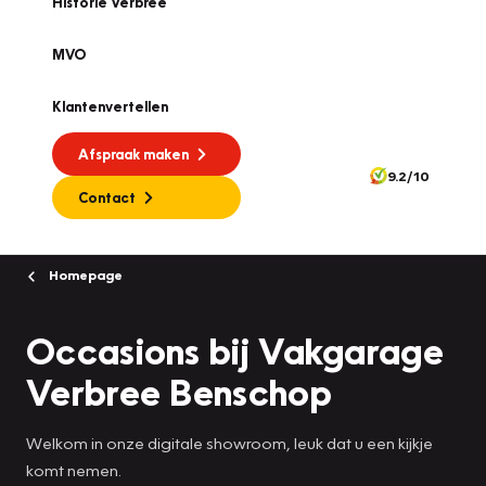
Historie Verbree
MVO
Klantenvertellen
Afspraak maken
9.2/10
Contact
Homepage
Occasions bij Vakgarage
Verbree Benschop
Welkom in onze digitale showroom, leuk dat u een kijkje
komt nemen.