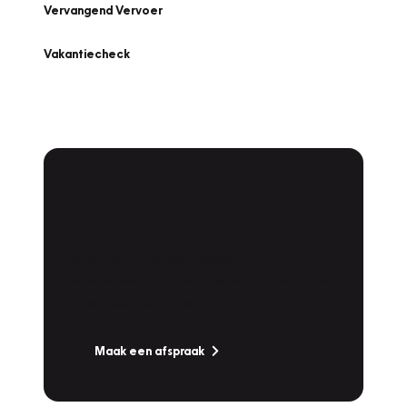
Vervangend Vervoer
Vakantiecheck
Plan een
Werkplaatsafspraak
Is uw auto toe aan Onderhoud,
Bandenwissel of een Vakantiecheck? Plan
online een afspraak!
Maak een afspraak