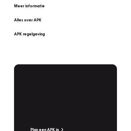
Meer informatie
Alles over APK
APK regelgeving
APK Keuring bij
Vakgarage!
Is het weer tijd voor de jaarlijkse APK? Ga
snel naar Vakgarage bij u in de buurt, en ga
zonder zorgen de weg op!
Plan een APK in