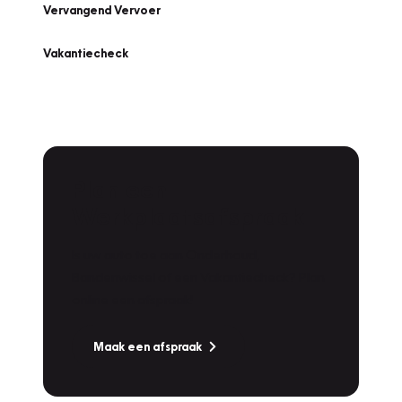
Vervangend Vervoer
Vakantiecheck
Plan een
Werkplaatsafspraak
Is uw auto toe aan Onderhoud,
Bandenwissel of een Vakantiecheck? Plan
online een afspraak!
Maak een afspraak