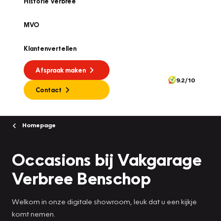
Historie Verbree
MVO
Klantenvertellen
Afspraak maken
9.2/10
Contact
Homepage
Occasions bij Vakgarage
Verbree Benschop
Welkom in onze digitale showroom, leuk dat u een kijkje
komt nemen.