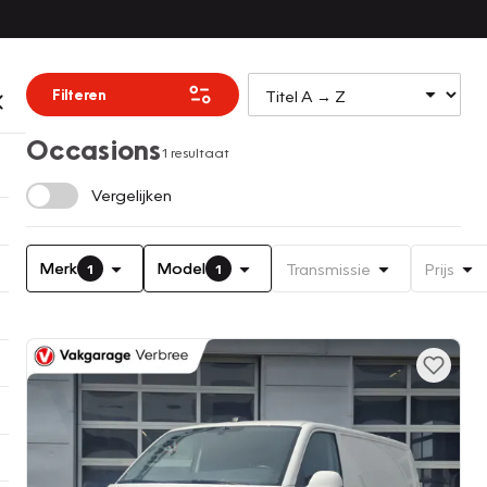
Filteren
Occasions
1 resultaat
Vergelijken
Merk
Model
Transmissie
Prijs
1
1