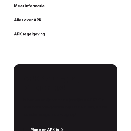
Meer informatie
Alles over APK
APK regelgeving
APK Keuring bij
Vakgarage!
Is het weer tijd voor de jaarlijkse APK? Ga
snel naar Vakgarage bij u in de buurt, en ga
zonder zorgen de weg op!
Plan een APK in