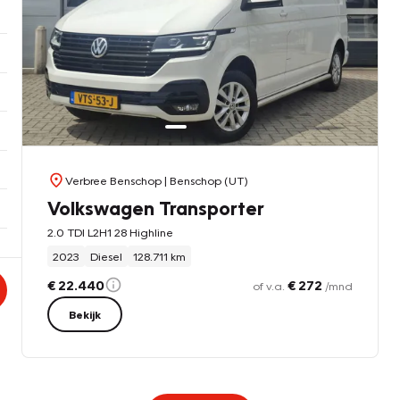
Verbree Benschop
| Benschop (UT)
Volkswagen Transporter
2.0 TDI L2H1 28 Highline
2023
Diesel
128.711 km
€ 22.440
€ 272
of v.a.
/mnd
Bekijk