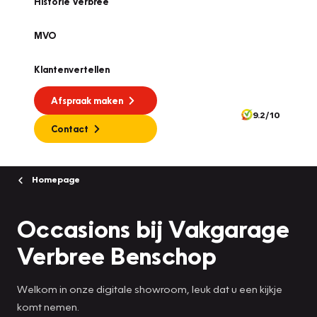
Historie Verbree
MVO
Klantenvertellen
Afspraak maken
9.2/10
Contact
Homepage
Occasions bij Vakgarage
Verbree Benschop
Welkom in onze digitale showroom, leuk dat u een kijkje
komt nemen.