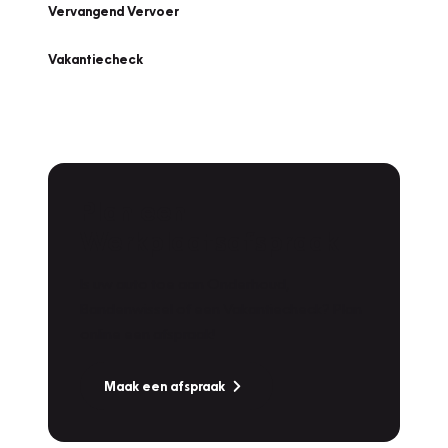
Vervangend Vervoer
Vakantiecheck
Plan een
Werkplaatsafspraak
Is uw auto toe aan Onderhoud,
Bandenwissel of een Vakantiecheck? Plan
online een afspraak!
Maak een afspraak