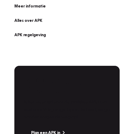
Meer informatie
Alles over APK
APK regelgeving
APK Keuring bij
Vakgarage!
Is het weer tijd voor de jaarlijkse APK? Ga
snel naar Vakgarage bij u in de buurt, en ga
zonder zorgen de weg op!
Plan een APK in