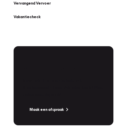
Vervangend Vervoer
Vakantiecheck
Plan een
Werkplaatsafspraak
Is uw auto toe aan Onderhoud,
Bandenwissel of een Vakantiecheck? Plan
online een afspraak!
Maak een afspraak