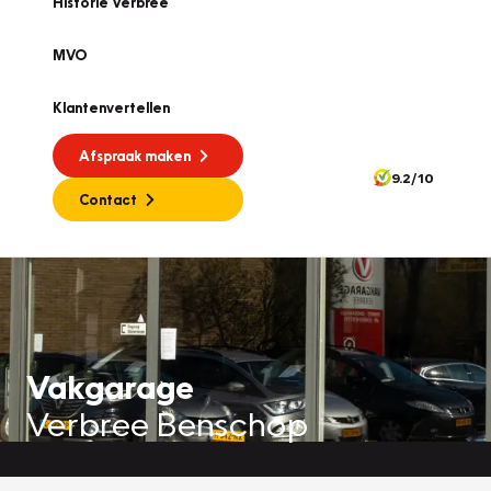
Historie Verbree
MVO
Klantenvertellen
Afspraak maken
9.2/10
Contact
Vakgarage
Verbree Benschop