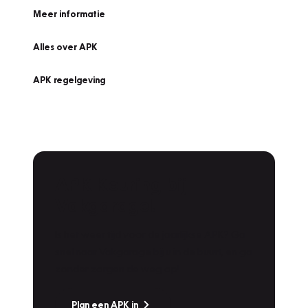
Meer informatie
Alles over APK
APK regelgeving
APK Keuring bij
Vakgarage!
Is het weer tijd voor de jaarlijkse APK? Ga
snel naar Vakgarage bij u in de buurt, en ga
zonder zorgen de weg op!
Plan een APK in