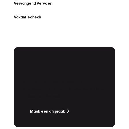
Vervangend Vervoer
Vakantiecheck
Plan een
Werkplaatsafspraak
Is uw auto toe aan Onderhoud,
Bandenwissel of een Vakantiecheck? Plan
online een afspraak!
Maak een afspraak