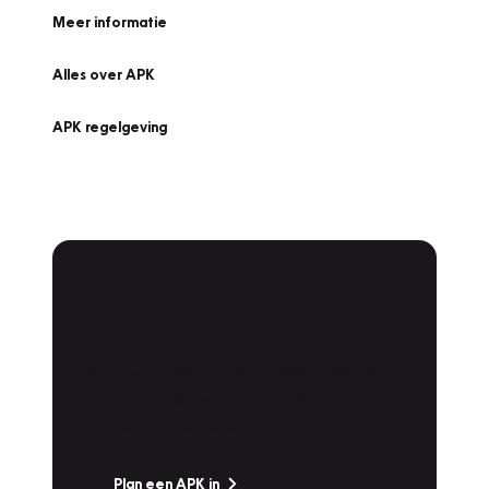
Meer informatie
Alles over APK
APK regelgeving
APK Keuring bij
Vakgarage!
Is het weer tijd voor de jaarlijkse APK? Ga
snel naar Vakgarage bij u in de buurt, en ga
zonder zorgen de weg op!
Plan een APK in