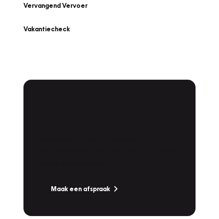
Vervangend Vervoer
Vakantiecheck
Plan een
Werkplaatsafspraak
Is uw auto toe aan Onderhoud,
Bandenwissel of een Vakantiecheck? Plan
online een afspraak!
Maak een afspraak