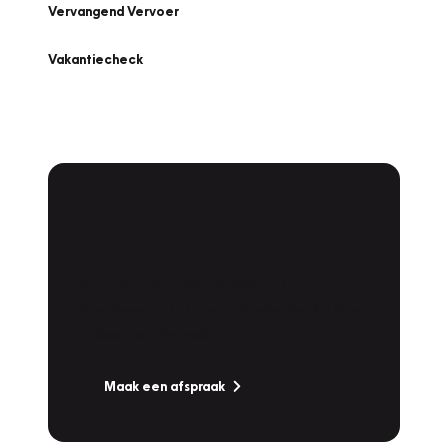
Vervangend Vervoer
Vakantiecheck
Plan een
Werkplaatsafspraak
Is uw auto toe aan Onderhoud,
Bandenwissel of een Vakantiecheck? Plan
online een afspraak!
Maak een afspraak