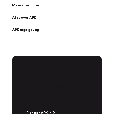
Meer informatie
Alles over APK
APK regelgeving
APK Keuring bij
Vakgarage!
Is het weer tijd voor de jaarlijkse APK? Ga
snel naar Vakgarage bij u in de buurt, en ga
zonder zorgen de weg op!
Plan een APK in