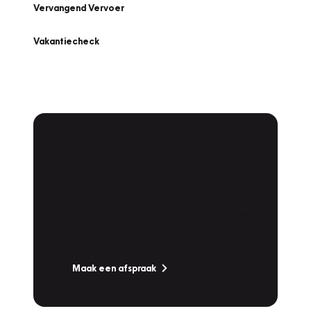
Vervangend Vervoer
Vakantiecheck
Plan een
Werkplaatsafspraak
Is uw auto toe aan Onderhoud,
Bandenwissel of een Vakantiecheck? Plan
online een afspraak!
Maak een afspraak