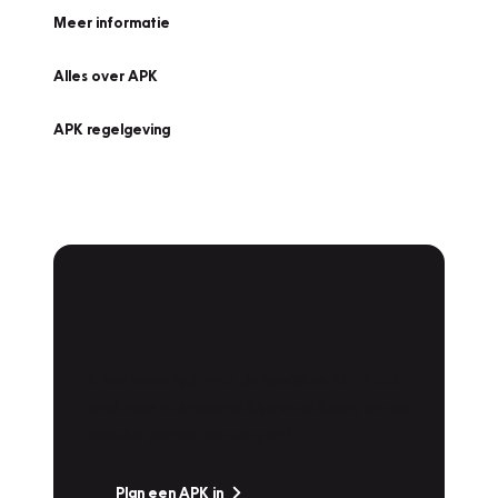
Meer informatie
Alles over APK
APK regelgeving
APK Keuring bij
Vakgarage!
Is het weer tijd voor de jaarlijkse APK? Ga
snel naar Vakgarage bij u in de buurt, en ga
zonder zorgen de weg op!
Plan een APK in