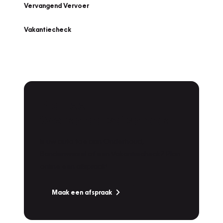
Vervangend Vervoer
Vakantiecheck
Plan een
Werkplaatsafspraak
Is uw auto toe aan Onderhoud,
Bandenwissel of een Vakantiecheck? Plan
online een afspraak!
Maak een afspraak