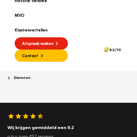
Historie Verbree
MVO
Klantenvertellen
Afspraak maken
9.2/10
Contact
Diensten
Wij krijgen gemiddeld een 9.2
o.b.v. ruim 457 reviews