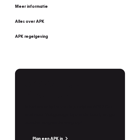
Meer informatie
Alles over APK
APK regelgeving
APK Keuring bij
Vakgarage!
Is het weer tijd voor de jaarlijkse APK? Ga
snel naar Vakgarage bij u in de buurt, en ga
zonder zorgen de weg op!
Plan een APK in