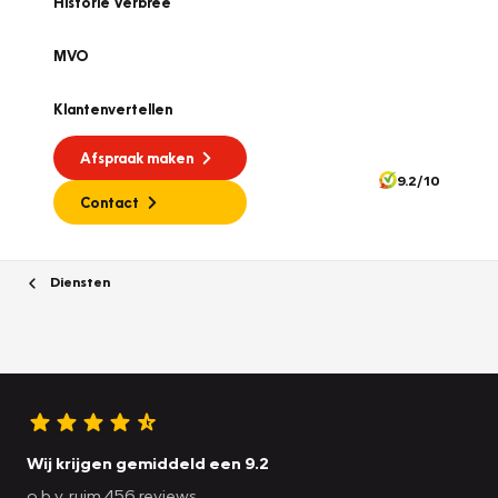
Historie Verbree
MVO
Klantenvertellen
Afspraak maken
9.2/10
Contact
Diensten
Wij krijgen gemiddeld een 9.2
o.b.v. ruim 456 reviews