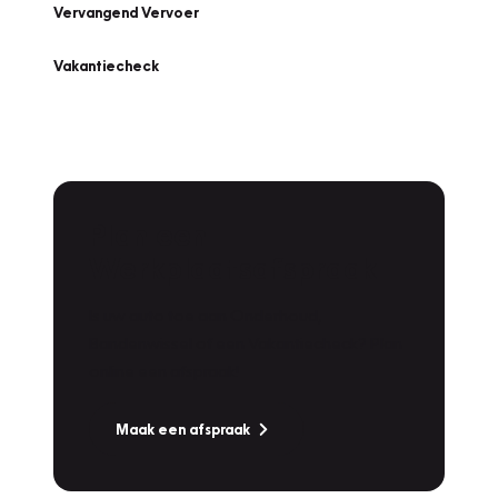
Vervangend Vervoer
Vakantiecheck
Plan een
Werkplaatsafspraak
Is uw auto toe aan Onderhoud,
Bandenwissel of een Vakantiecheck? Plan
online een afspraak!
Maak een afspraak