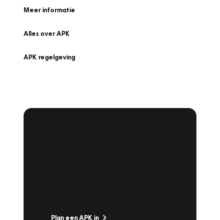
Meer informatie
Alles over APK
APK regelgeving
APK Keuring bij
Vakgarage!
Is het weer tijd voor de jaarlijkse APK? Ga
snel naar Vakgarage bij u in de buurt, en ga
zonder zorgen de weg op!
Plan een APK in