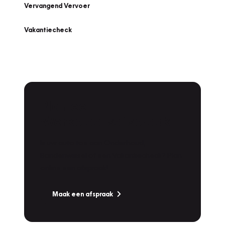
Vervangend Vervoer
Vakantiecheck
Plan een
Werkplaatsafspraak
Is uw auto toe aan Onderhoud,
Bandenwissel of een Vakantiecheck? Plan
online een afspraak!
Maak een afspraak