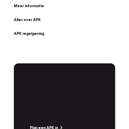
Meer informatie
Alles over APK
APK regelgeving
APK Keuring bij
Vakgarage!
Is het weer tijd voor de jaarlijkse APK? Ga
snel naar Vakgarage bij u in de buurt, en ga
zonder zorgen de weg op!
Plan een APK in