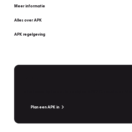
Meer informatie
Alles over APK
APK regelgeving
APK Keuring bij Vakgarage!
Is het weer tijd voor de jaarlijkse APK? Ga snel naar V
Plan een APK in