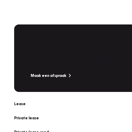
Plan een
Werkplaatsafspraak
Is uw auto toe aan Onderhoud, Bandenwissel of een Va
Maak een afspraak
Lease
Private lease