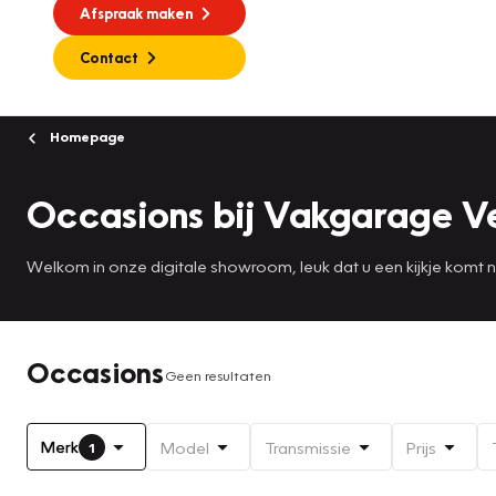
Afspraak maken
Contact
Homepage
Occasions bij Vakgarage V
Welkom in onze digitale showroom, leuk dat u een kijkje komt
Occasions
Geen resultaten
Merk
Model
Transmissie
Prijs
1