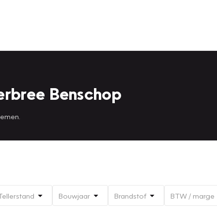
erbree Benschop
 nemen.
Tellerstand
Bouwjaar
Brandstof
BTW / marge