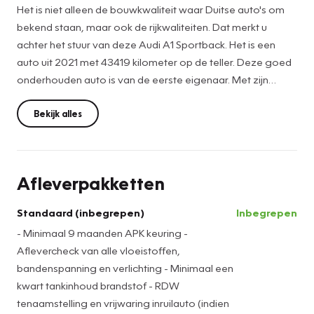
Het is niet alleen de bouwkwaliteit waar Duitse auto's om
bekend staan, maar ook de rijkwaliteiten. Dat merkt u
achter het stuur van deze Audi A1 Sportback. Het is een
auto uit 2021 met 43419 kilometer op de teller. Deze goed
onderhouden auto is van de eerste eigenaar. Met zijn
pittige benzinemotor stuurt u deze auto gemakkelijk en
vlot door het verkeer. De uitmonstering van deze auto
Bekijk alles
wordt gecompleteerd door onder meer 15 inch
lichtmetalen velgen, warmtewerend glas, in hoogte
verstelbare voorstoelen, in delen neerklapbare achterbank
Afleverpakketten
en snelheidsafhankelijke stuurbekrachtiging.
Standaard (inbegrepen)
Inbegrepen
Het digitale dashboard geeft een nauwkeurig en makkelijk
- Minimaal 9 maanden APK keuring -
overzicht van alle belangrijke functies. Het audiosysteem
Aflevercheck van alle vloeistoffen,
geeft u de keus om onderweg te luisteren wat u wilt.
bandenspanning en verlichting - Minimaal een
Verkeersinfo, uw favoriete albums en radioprogramma's,
kwart tankinhoud brandstof - RDW
podcasts, luisterboeken... zeg het maar. Deze auto heeft
tenaamstelling en vrijwaring inruilauto (indien
ook bluetooth en DAB+ aan boord. Devices connect u via