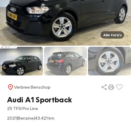
Alle foto's
Verbree Benschop
Audi A1 Sportback
25 TFSI Pro Line
2021
|
Benzine
|
43.421 km