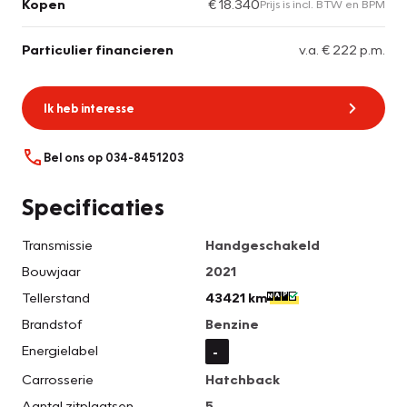
Kopen
€ 18.340
Prijs is incl. BTW en BPM
Particulier financieren
v.a. € 222 p.m.
Ik heb interesse
Bel ons op 034-8451203
Specificaties
Transmissie
Handgeschakeld
Bouwjaar
2021
Tellerstand
43421 km
Brandstof
Benzine
Energielabel
-
Carrosserie
Hatchback
Aantal zitplaatsen
5