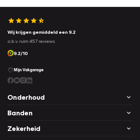
Om te bevestigen dat de kilometerstand van deze auto
klopt, krijgt u er ook het tellerrapport van Nationale
Autopas bij. Hebben we u nieuwsgierig gemaakt? Grijp dan
Wij krijgen gemiddeld een 9.2
uw kans en plan direct online een proefrit.
o.b.v. ruim 457 reviews
9.2/10
Mijn Vakgarage
Onderhoud
Banden
Zekerheid