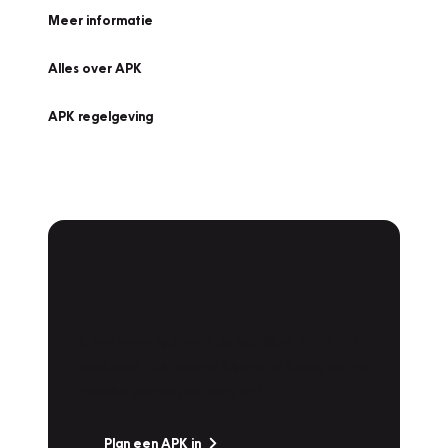
Meer informatie
Alles over APK
APK regelgeving
APK Keuring bij
Vakgarage!
Is het weer tijd voor de jaarlijkse APK? Ga
snel naar Vakgarage bij u in de buurt, en ga
zonder zorgen de weg op!
Plan een APK in