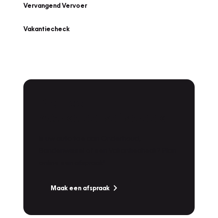
Vervangend Vervoer
Vakantiecheck
Plan een
Werkplaatsafspraak
Is uw auto toe aan Onderhoud,
Bandenwissel of een Vakantiecheck? Plan
online een afspraak!
Maak een afspraak