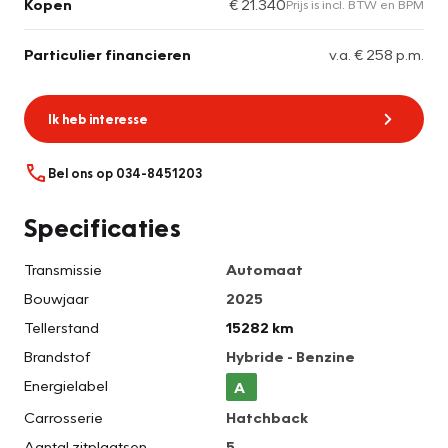
Kopen
€ 21.340
Prijs is incl. BTW en BPM
Particulier financieren
v.a. € 258 p.m.
Ik heb interesse
Bel ons op 034-8451203
Specificaties
Transmissie
Automaat
Bouwjaar
2025
Tellerstand
15282 km
Brandstof
Hybride - Benzine
Energielabel
A
Carrosserie
Hatchback
Aantal zitplaatsen
5