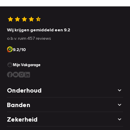
onderweg.
Heeft u interesse? Laat het ons dan zo snel mogelijk weten,
dan kunnen we deze Peugeot voor een proefrit reserveren.
Wij krijgen gemiddeld een 9.2
o.b.v. ruim 457 reviews
9.2/10
Mijn Vakgarage
Onderhoud
Banden
Zekerheid