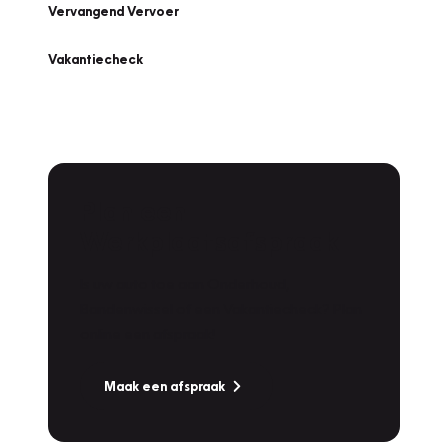
Vervangend Vervoer
Vakantiecheck
Plan een
Werkplaatsafspraak
Is uw auto toe aan Onderhoud,
Bandenwissel of een Vakantiecheck? Plan
online een afspraak!
Maak een afspraak