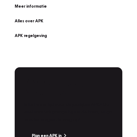
Meer informatie
Alles over APK
APK regelgeving
APK Keuring bij
Vakgarage!
Is het weer tijd voor de jaarlijkse APK? Ga
snel naar Vakgarage bij u in de buurt, en ga
zonder zorgen de weg op!
Plan een APK in