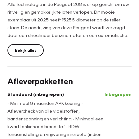
Alle technologie in de Peugeot 208 is er op gericht om uw
rit veilig en gemakkelijk te laten verlopen. Dit mooie
exemplaar uit 2025 heeft 15256 kilometer op de teller
staan. De aandrijving van deze Peugeot wordt verzorgd
door een driecilinder benzinemotor en een automatische
transmissie. Natuurlijk behoren 16 inch lichtmetalen velgen,
LED koplampen, trailer assistent, donker getint glas achter,
Bekijk alles
in delen neerklapbare achterbank en LED-achterlichten ook
tot de uitrusting van deze complete auto.
Afleverpakketten
Het systeem controleert alle belangrijke functies en geeft
die perfect weer via het digitale dashboard. U kunt tijdens
Standaard (inbegrepen)
Inbegrepen
de rit uw ogen steeds op de weg houden, want het audio-
- Minimaal 9 maanden APK keuring -
installatiesysteem (met dab!) kunt u bedienen vanaf het
Aflevercheck van alle vloeistoffen,
stuur. Electronic climate control verwarmt of koelt het
bandenspanning en verlichting - Minimaal een
interieur met een druk op de knop. Met de aanwezige
kwart tankinhoud brandstof - RDW
parkeersensoren weet u altijd zeker of het past. De
tenaamstelling en vrijwaring inruilauto (indien
automatisch inschakelbare verlichting en regensensor