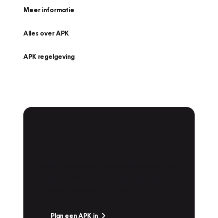
Meer informatie
Alles over APK
APK regelgeving
APK Keuring bij
Vakgarage!
Is het weer tijd voor de jaarlijkse APK? Ga
snel naar Vakgarage bij u in de buurt, en ga
zonder zorgen de weg op!
Plan een APK in