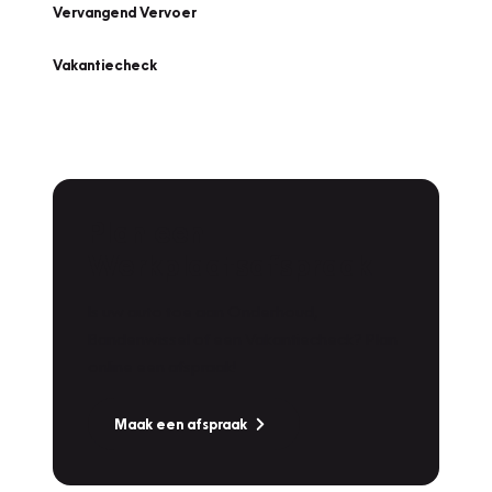
Vervangend Vervoer
Vakantiecheck
Plan een
Werkplaatsafspraak
Is uw auto toe aan Onderhoud,
Bandenwissel of een Vakantiecheck? Plan
online een afspraak!
Maak een afspraak