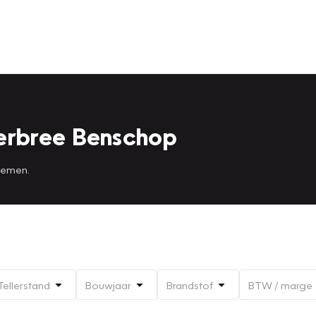
erbree Benschop
 nemen.
Tellerstand
Bouwjaar
Brandstof
BTW / marge