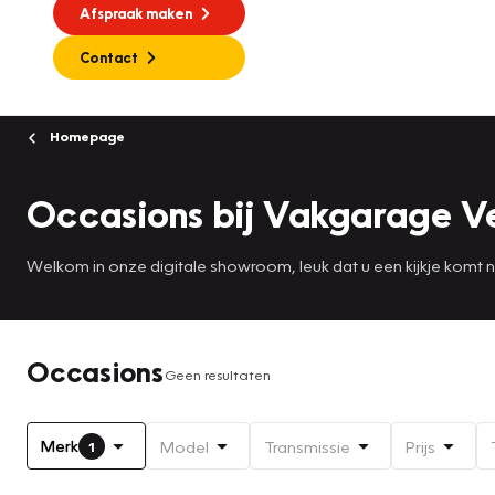
Afspraak maken
Contact
Homepage
Occasions bij Vakgarage V
Welkom in onze digitale showroom, leuk dat u een kijkje komt
Occasions
Geen resultaten
Merk
Model
Transmissie
Prijs
1