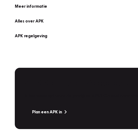
Meer informatie
Alles over APK
APK regelgeving
APK Keuring bij Vakgarage!
Is het weer tijd voor de jaarlijkse APK? Ga snel naar V
Plan een APK in