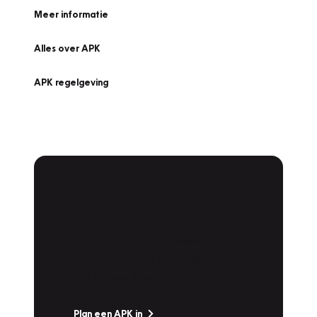
Meer informatie
Alles over APK
APK regelgeving
APK Keuring bij
Vakgarage!
Is het weer tijd voor de jaarlijkse APK? Ga
snel naar Vakgarage bij u in de buurt, en ga
zonder zorgen de weg op!
Plan een APK in