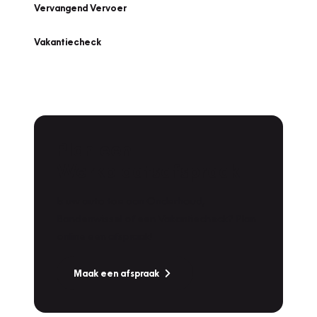
Vervangend Vervoer
Vakantiecheck
Plan een
Werkplaatsafspraak
Is uw auto toe aan Onderhoud,
Bandenwissel of een Vakantiecheck? Plan
online een afspraak!
Maak een afspraak