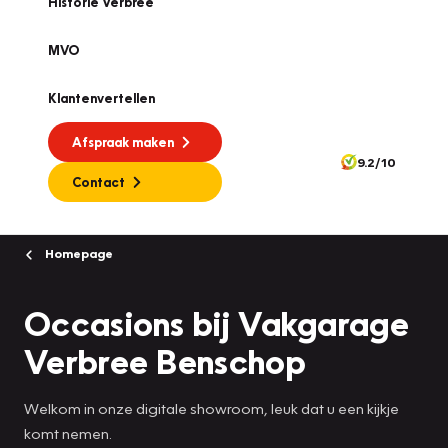
Historie Verbree
MVO
Klantenvertellen
Afspraak maken
9.2/10
Contact
Homepage
Occasions bij Vakgarage
Verbree Benschop
Welkom in onze digitale showroom, leuk dat u een kijkje
komt nemen.