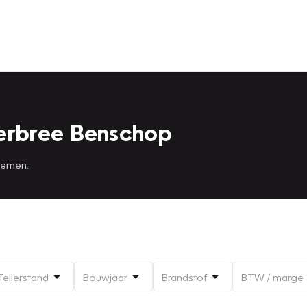
erbree Benschop
 nemen.
Tellerstand
Bouwjaar
Brandstof
BTW / marge