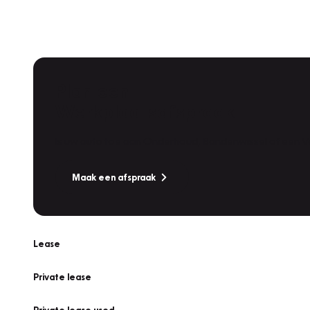
Plan een
Werkplaatsafspraak
Is uw auto toe aan Onderhoud, Bandenwissel of een Va
Maak een afspraak
Lease
Private lease