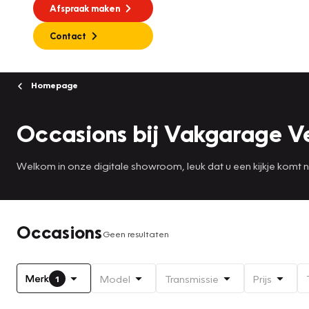
Afspraak maken
Contact
Homepage
Occasions bij Vakgarage V
Welkom in onze digitale showroom, leuk dat u een kijkje komt
Occasions
Geen resultaten
Merk
Model
Transmissie
Prijs
1