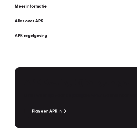
Meer informatie
Alles over APK
APK regelgeving
APK Keuring bij Vakgarage!
Is het weer tijd voor de jaarlijkse APK? Ga snel naar V
Plan een APK in