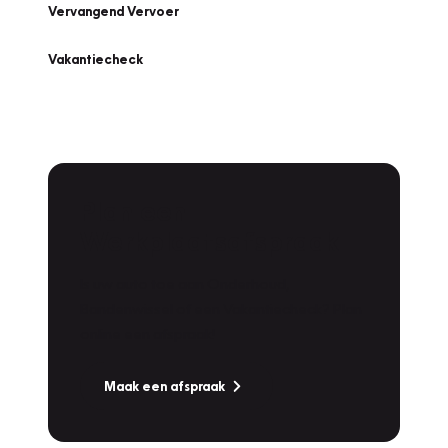
Vervangend Vervoer
Vakantiecheck
Plan een
Werkplaatsafspraak
Is uw auto toe aan Onderhoud,
Bandenwissel of een Vakantiecheck? Plan
online een afspraak!
Maak een afspraak