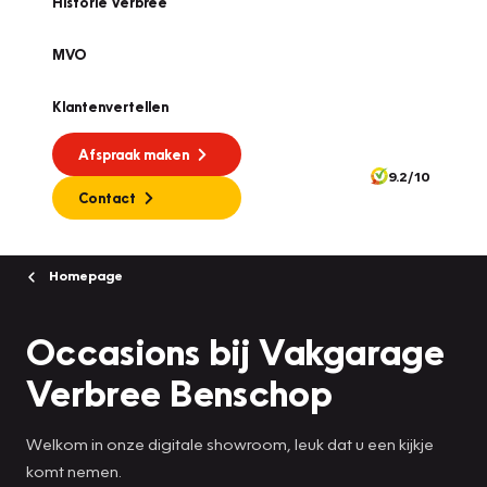
Historie Verbree
MVO
Klantenvertellen
Afspraak maken
9.2/10
Contact
Homepage
Occasions bij Vakgarage
Verbree Benschop
Welkom in onze digitale showroom, leuk dat u een kijkje
komt nemen.