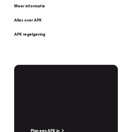
Meer informatie
Alles over APK
APK regelgeving
APK Keuring bij
Vakgarage!
Is het weer tijd voor de jaarlijkse APK? Ga
snel naar Vakgarage bij u in de buurt, en ga
zonder zorgen de weg op!
Plan een APK in