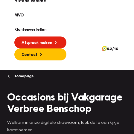
Historie Verbree
MVO
Klantenvertellen
Afspraak maken
9.2/10
Contact
Homepage
Occasions bij Vakgarage
Verbree Benschop
Welkom in onze digitale showroom, leuk dat u een kijkje
komt nemen.