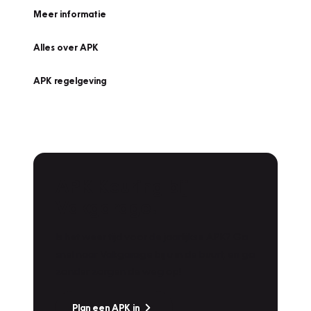
Meer informatie
Alles over APK
APK regelgeving
APK Keuring bij
Vakgarage!
Is het weer tijd voor de jaarlijkse APK? Ga
snel naar Vakgarage bij u in de buurt, en ga
zonder zorgen de weg op!
Plan een APK in