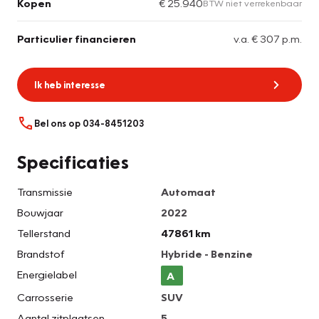
Kopen
€ 25.940
BTW niet verrekenbaar
Particulier financieren
v.a. € 307 p.m.
Ik heb interesse
Bel ons op 034-8451203
Specificaties
Transmissie
Automaat
Bouwjaar
2022
Tellerstand
47861 km
Brandstof
Hybride - Benzine
Energielabel
A
Carrosserie
SUV
Aantal zitplaatsen
5