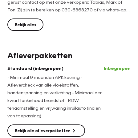
gerust contact op met onze verkopers: Tobias, Mark of
Ton. Zij zijn te bereiken op 030-6868270 of via whats-app
op het nummer 030-6868270. Deze auto bevindt zich op
één van onze twee locaties, wij informeren u vooraf graag
Bekijk alles
waar u deze auto kan bekijken.
Het kopen van deze auto is een grote uitgave, wij
Afleverpakketten
begrijpen dat u zekerheid wilt voor een goede prijs. De
getoonde verkoopprijs is inclusief minimaal 9 maanden
Standaard (inbegrepen)
Inbegrepen
APK keuring, aflevercheck van alle vloeistoffen +
- Minimaal 9 maanden APK keuring -
bandenspanning en verlichting, minimaal een kwart
Aflevercheck van alle vloeistoffen,
tankinhoud brandstof, de RDW tenaamstelling en de (indien
bandenspanning en verlichting - Minimaal een
van toepassing) vrijwaring van uw inruilauto. Kijk voor ons
kwart tankinhoud brandstof - RDW
optionele afleverpakket naar de betreffende foto in de
tenaamstelling en vrijwaring inruilauto (indien
fotogalerij.
van toepassing)
Waarom kiezen voor deze kwaliteitsoccasion:
Bekijk alle afleverpakketten
- Het betreft een Marge voertuig.