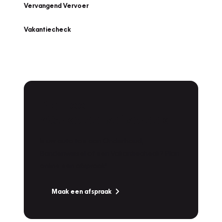
Vervangend Vervoer
Vakantiecheck
Plan een
Werkplaatsafspraak
Is uw auto toe aan Onderhoud,
Bandenwissel of een Vakantiecheck? Plan
online een afspraak!
Maak een afspraak