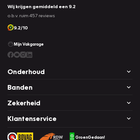
bij aankoop. Mocht u twijfelen of een bepaalde opties
Wij krijgen gemiddeld een 9.2
aanwezig is, dit kunt u altijd navragen bij een van onze
o.b.v. ruim 457 reviews
verkoop adviseurs.
9.2/10
Mijn Vakgarage
Onderhoud
Banden
Zekerheid
Klantenservice
GroenGedaan!