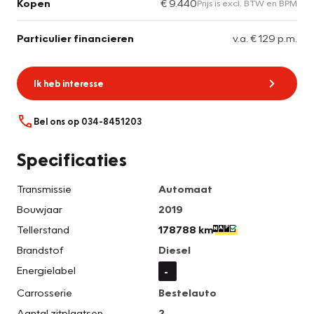
Kopen
€ 9.440
Prijs is excl. BTW en BPM
Particulier financieren
v.a. € 129 p.m.
Ik heb interesse
Bel ons op 034-8451203
Specificaties
Transmissie
Automaat
Bouwjaar
2019
Tellerstand
178788 km
Brandstof
Diesel
Energielabel
-
Carrosserie
Bestelauto
Aantal zitplaatsen
2