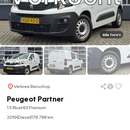
Alle foto's
Verbree Benschop
Peugeot Partner
1.5 BlueHDI Premium
2019
|
Diesel
|
178.788 km