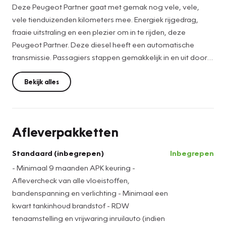
Deze Peugeot Partner gaat met gemak nog vele, vele,
vele tienduizenden kilometers mee. Energiek rijgedrag,
fraaie uitstraling en een plezier om in te rijden, deze
Peugeot Partner. Deze diesel heeft een automatische
transmissie. Passagiers stappen gemakkelijk in en uit door
de schuifdeur met z'n ruime opening. U wordt in deze auto
ook getrakteerd op adaptieve mistlampen en verstelbare
Bekijk alles
lendensteunen.
Wat is de onderhoudsstatus van deze auto? U checkt het
Afleverpakketten
snel, simpel en overal via uw smartphone. Selecteer uw
reisbestemming en het full map navigatiesysteem brengt u
Standaard (inbegrepen)
Inbegrepen
snel waar u moet zijn. De in gebouwde WIFI-hotspot is een
- Minimaal 9 maanden APK keuring -
uitkomst onderweg. Voor bestuurder én passagiers! Met
Aflevercheck van alle vloeistoffen,
een druk op de knop verandert u het volume of het
bandenspanning en verlichting - Minimaal een
zenderstation met de audiobediening op het stuurwiel.
kwart tankinhoud brandstof - RDW
Parkeersensoren ondersteunen u tijdens het in- en
tenaamstelling en vrijwaring inruilauto (indien
uitparkeren. Deze Peugeot is voorzien van WIFI-hotspot,