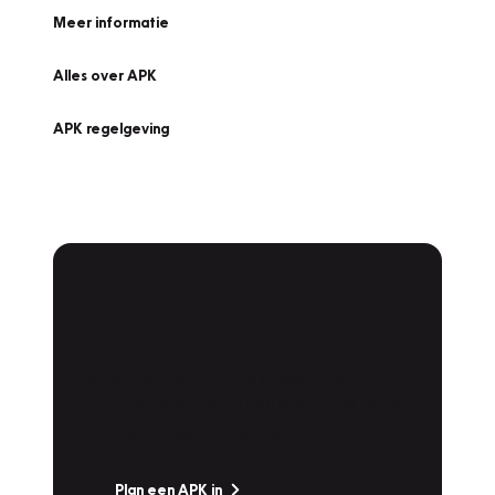
Meer informatie
Alles over APK
APK regelgeving
APK Keuring bij
Vakgarage!
Is het weer tijd voor de jaarlijkse APK? Ga
snel naar Vakgarage bij u in de buurt, en ga
zonder zorgen de weg op!
Plan een APK in