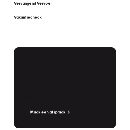
Vervangend Vervoer
Vakantiecheck
Plan een
Werkplaatsafspraak
Is uw auto toe aan Onderhoud,
Bandenwissel of een Vakantiecheck? Plan
online een afspraak!
Maak een afspraak