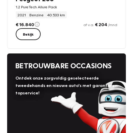
1.2 PureTech Allure Pack
2021
Benzine
40.533 km
€ 16.840
€ 204
of v.a.
/mnd
Bekijk
BETROUWBARE OCCASIONS
Ontdek onze zorgvuldig geselecteerde
tweedehands en nieuwe auto's met garantie en
topservice!