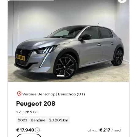
Verbree Benschop
| Benschop (UT)
Peugeot 208
1.2 Turbo GT
2023
Benzine
20.205 km
€ 17.940
€ 217
of v.a.
/mnd