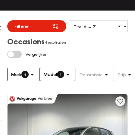
Filteren
Occasions
4 resultaten
Vergelijken
Merk
Model
Transmissie
Prijs
1
1