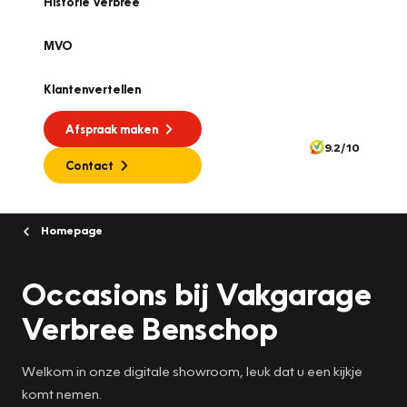
Historie Verbree
MVO
Klantenvertellen
Afspraak maken
9.2/10
Contact
Homepage
Occasions bij Vakgarage
Verbree Benschop
Welkom in onze digitale showroom, leuk dat u een kijkje
komt nemen.