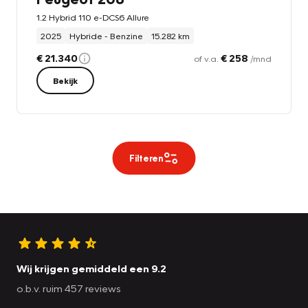
1.2 Hybrid 110 e-DCS6 Allure
2025
Hybride - Benzine
15.282 km
€ 21.340
€ 258
of v.a.
/mnd
Bekijk
Filteren
Wij krijgen gemiddeld een 9.2
o.b.v. ruim 457 reviews