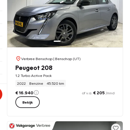
Verbree Benschop
| Benschop (UT)
Peugeot 208
1.2 Turbo Active Pack
2022
Benzine
45.520 km
€ 16.940
€ 205
of v.a.
/mnd
Bekijk