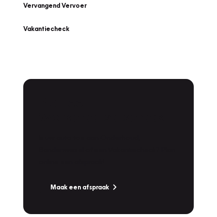
Vervangend Vervoer
Vakantiecheck
Plan een
Werkplaatsafspraak
Is uw auto toe aan Onderhoud,
Bandenwissel of een Vakantiecheck? Plan
online een afspraak!
Maak een afspraak