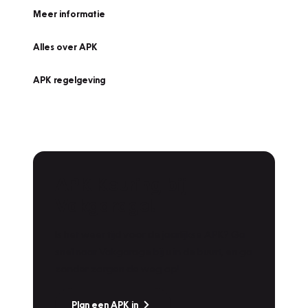
Meer informatie
Alles over APK
APK regelgeving
APK Keuring bij
Vakgarage!
Is het weer tijd voor de jaarlijkse APK? Ga
snel naar Vakgarage bij u in de buurt, en ga
zonder zorgen de weg op!
Plan een APK in