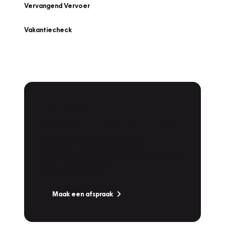
Vervangend Vervoer
Vakantiecheck
Plan een
Werkplaatsafspraak
Is uw auto toe aan Onderhoud,
Bandenwissel of een Vakantiecheck? Plan
online een afspraak!
Maak een afspraak