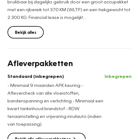
bruikbaar bij dagelijks gebruik door een groot accupakket
met een rijbereik tot 370 KM (WLTP) en een trekgewicht tot
2.300 KG. Financial lease is mogelijk!
Ford heeft de auto opnieuw uitgevonden. De volledig
Bekijk alles
elektrische Ford E-Transit Custom is duurzaam, maar biedt
tegelijk veel rijcomfort en geweldige prestaties. Het rijden
met deze auto is werkelijk grenzeloos, want de actieradius
Afleverpakketten
is groot genoeg voor allerlei veelvoorkomende ritten en
de tijd om de accu's op te laden is prima in te passen in uw
Standaard (inbegrepen)
Inbegrepen
dagelijkse bezigheden. Een krachtige motor geeft deze
- Minimaal 9 maanden APK keuring -
auto zijn sportieve prestaties. U zit er altijd warmpjes bij
Aflevercheck van alle vloeistoffen,
door de stoelverwarming. De schuifdeur bij het
bandenspanning en verlichting - Minimaal een
passagiersdeel is ook een voordeel: geen uitzwaaiende
kwart tankinhoud brandstof - RDW
portieren en een royale instap. Bij de uitrusting van deze
tenaamstelling en vrijwaring inruilauto (indien
Ford horen onder meer 17 inch lichtmetalen velgen, LED
van toepassing)
koplampen, LED-achterlichten en verstelbare
lendensteunen.