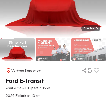
Alle foto's
Verbree Benschop
Ford E-Transit
Cust. 340 L2H1 Sport 71 kWh
2026
|
Elektrisch
|
10 km