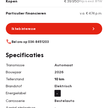
Kopen
€ 39.950
Prijs is excl. BTW
Particulier financieren
v.a. € 474 p.m.
Ik heb interesse
Bel ons op 034-8451203
Specificaties
Transmissie
Automaat
Bouwjaar
2026
Tellerstand
10 km
Brandstof
Elektrisch
Energielabel
-
Carrosserie
Bestelauto
Aantal zitplaatsen
-