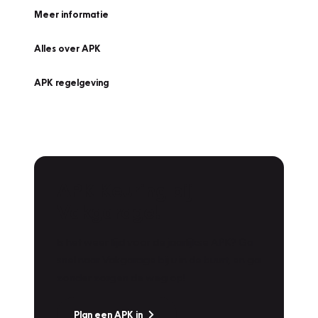
Meer informatie
Alles over APK
APK regelgeving
APK Keuring bij
Vakgarage!
Is het weer tijd voor de jaarlijkse APK? Ga
snel naar Vakgarage bij u in de buurt, en ga
zonder zorgen de weg op!
Plan een APK in