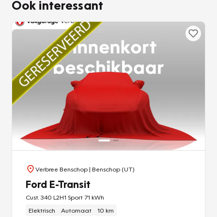
Ook interessant
systeem zorgt dat u mooi binnen de lijntjes blijft.
Ongemerkt buiten de rijstrook komen is er niet meer bij. Het
systeem van forward collision warning, of in gewoon
Nederlands 'botswaarschuwing', treedt in werking als de
sensor te weinig afstand signaleert met een voor- of
tegenligger. De auto is ook uitgerust met hill hold functie en
bandenspanningcontrolesysteem.
Geen excuses meer. Rijden anno nu is elektrisch rijden.
Maak uw keus vandaag en bel voor een proefrit!
Verbree Benschop
| Benschop (UT)
Ford E-Transit
Cust. 340 L2H1 Sport 71 kWh
Elektrisch
Automaat
10 km