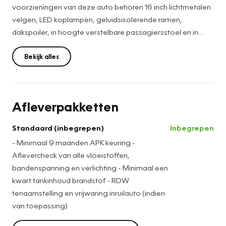
voorzieningen van deze auto behoren 16 inch lichtmetalen
velgen, LED koplampen, geluidsisolerende ramen,
dakspoiler, in hoogte verstelbare passagiersstoel en in
delen neerklapbare achterbank.
Bekijk alles
Het personaliseren van uw cockpitinterface is mogelijk met
het digitale dashboard in deze auto. Afstand schatten bij
het achteruitrijden? Niet nodig. U weet het precies, dankzij
Afleverpakketten
de achteruitrijcamera. Adaptive cruise control is een
comfortabele en veilige optie. Het systeem reguleert de
Standaard (inbegrepen)
Inbegrepen
snelheid en houdt automatisch afstand tot uw voorligger. U
- Minimaal 9 maanden APK keuring -
kunt het audio-installatiesysteem met dab-ontvangst
Aflevercheck van alle vloeistoffen,
bedienen met de knoppen op het stuur. U verwacht
bandenspanning en verlichting - Minimaal een
natuurlijk automatische airconditioning in deze auto, en die
kwart tankinhoud brandstof - RDW
is er dan ook. Met regensensor, keyless entry,
tenaamstelling en vrijwaring inruilauto (indien
buitentemperatuurmeter, automatisch dimmende
van toepassing)
binnenspiegel, lederen stuur en isofix-aansluiting is deze
Toyota helemaal compleet.