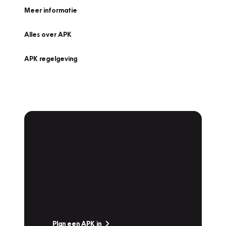
Meer informatie
Alles over APK
APK regelgeving
APK Keuring bij
Vakgarage!
Is het weer tijd voor de jaarlijkse APK? Ga
snel naar Vakgarage bij u in de buurt, en ga
zonder zorgen de weg op!
Plan een APK in