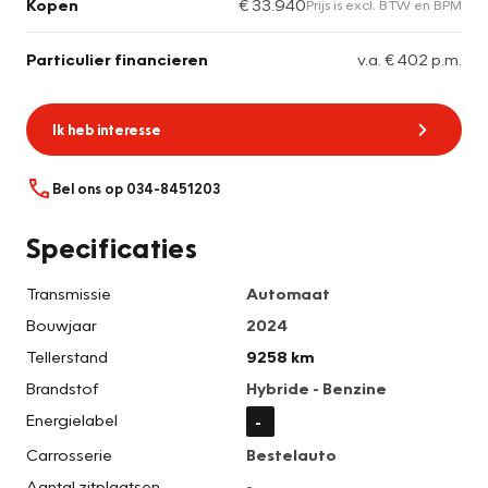
Kopen
€ 33.940
Prijs is excl. BTW en BPM
Particulier financieren
v.a. € 402 p.m.
Ik heb interesse
Bel ons op 034-8451203
Specificaties
Transmissie
Automaat
Bouwjaar
2024
Tellerstand
9258 km
Brandstof
Hybride - Benzine
Energielabel
-
Carrosserie
Bestelauto
Aantal zitplaatsen
-