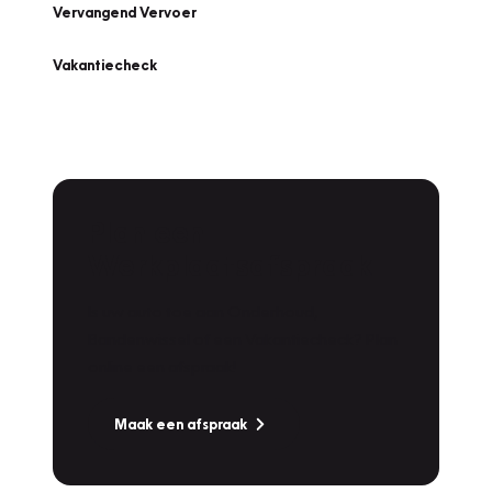
Vervangend Vervoer
Vakantiecheck
Plan een
Werkplaatsafspraak
Is uw auto toe aan Onderhoud,
Bandenwissel of een Vakantiecheck? Plan
online een afspraak!
Maak een afspraak