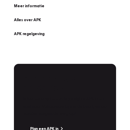
Meer informatie
Alles over APK
APK regelgeving
APK Keuring bij
Vakgarage!
Is het weer tijd voor de jaarlijkse APK? Ga
snel naar Vakgarage bij u in de buurt, en ga
zonder zorgen de weg op!
Plan een APK in