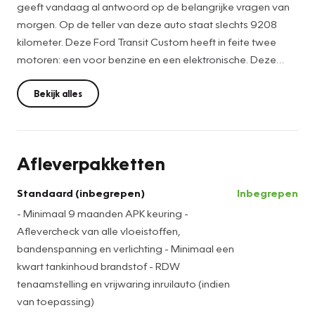
geeft vandaag al antwoord op de belangrijke vragen van
morgen. Op de teller van deze auto staat slechts 9208
kilometer. Deze Ford Transit Custom heeft in feite twee
motoren: een voor benzine en een elektronische. Deze
hybride oplossing biedt het beste van beide! De lekker
grote deuropening van de schuifdeur aan passagierszijde
Bekijk alles
zorgt voor een heerlijk ruime instap.
Het eigentijdse interieur wordt natuurlijk helemaal volmaakt
Afleverpakketten
met het digitale dashboard. Inparkeren? Met de
achteruitrijcamera heeft u er geen omkijken meer naar!
Standaard (inbegrepen)
Inbegrepen
Online streamingmogelijkheden onderweg en
- Minimaal 9 maanden APK keuring -
oplaadfunctie voor uw devices - het audiosysteem maakt
Aflevercheck van alle vloeistoffen,
het allemaal mogelijk, inclusief bluetooth en usb-
bandenspanning en verlichting - Minimaal een
aansluiting. Automatische airconditioning verwarmt of
kwart tankinhoud brandstof - RDW
koelt het interieur met een druk op de knop. De
tenaamstelling en vrijwaring inruilauto (indien
regensensor is slim en alert, van de eerste spatjes tot een
van toepassing)
wolkbreuk. Altijd genoeg automatische wiscapaciteit. Wat