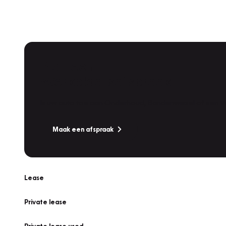
Plan een
Werkplaatsafspraak
Is uw auto toe aan Onderhoud, Bandenwissel of een Va
Maak een afspraak
Lease
Private lease