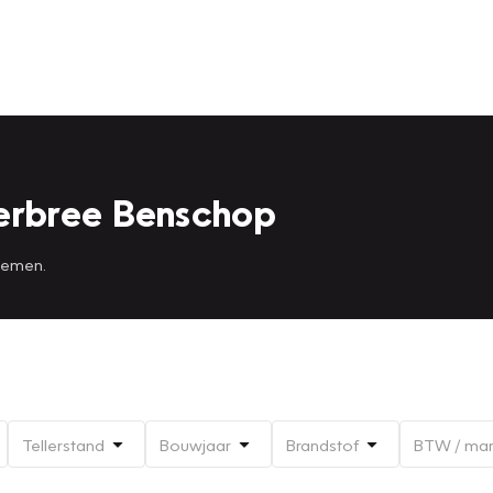
erbree Benschop
 nemen.
Tellerstand
Bouwjaar
Brandstof
BTW / ma