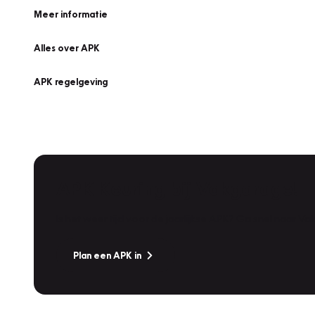
Meer informatie
Alles over APK
APK regelgeving
APK Keuring bij Vakgarage!
Is het weer tijd voor de jaarlijkse APK? Ga snel naar V
Plan een APK in