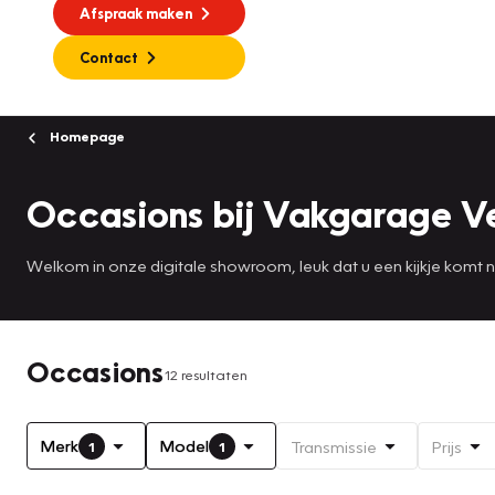
Afspraak maken
Contact
Homepage
Occasions bij Vakgarage V
Welkom in onze digitale showroom, leuk dat u een kijkje komt
Occasions
12 resultaten
Merk
Model
Transmissie
Prijs
1
1