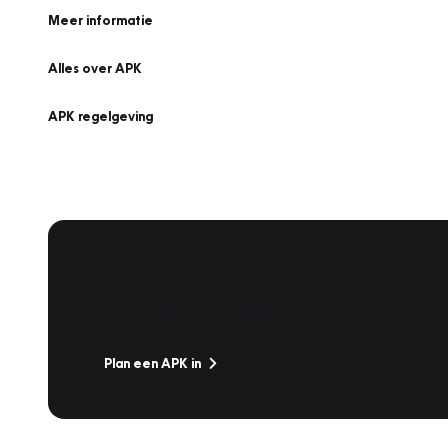
Meer informatie
Alles over APK
APK regelgeving
APK Keuring bij Vakgarage!
Is het weer tijd voor de jaarlijkse APK? Ga snel naar V
Plan een APK in