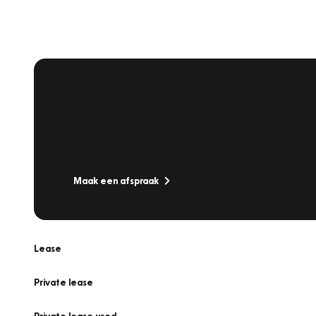
Plan een
Werkplaatsafspraak
Is uw auto toe aan Onderhoud, Bandenwissel of een Va
Maak een afspraak
Lease
Private lease